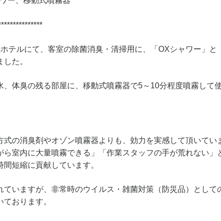
ャワー、移動式噴霧器
***************
星ホテルにて、客室の除菌消臭・清掃用に、「OXシャワー」と
ました。
水、体臭の残る部屋に、移動式噴霧器で5～10分程度噴霧して
】
方式の消臭剤やオゾン噴霧器よりも、効力を実感して頂いてい
がら室内に大量噴霧できる」「作業スタッフの手が荒れない」
時間短縮に貢献しています。
れていますが、非常時のウイルス・雑菌対策（防災品）として
いております。