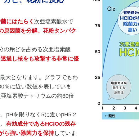
や菌にはたらく
次亜塩素酸水で
の原因菌を分解。花粉タンパク
分の殆どを占める次亜塩素酸
を透過し核をも攻撃する非常に優
時に最大となります。グラフでもわ
100％に近い数値を表していま
亜塩素酸ナトリウムの約80倍
pHを限りなく5に近いpH5.2
め、
有効成分であるHClOの残存
がら強い除菌力を保持
していま