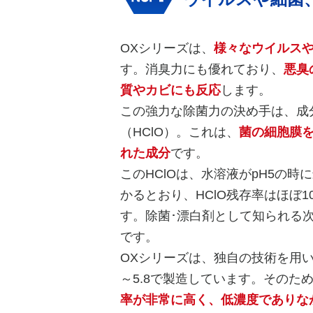
OXシリーズは、
様々なウイルス
す。消臭力にも優れており、
悪臭
質やカビにも反応
します。
この強力な除菌力の決め手は、成
（HClO）。これは、
菌の細胞膜
れた成分
です。
このHClOは、水溶液がpH5の
かるとおり、HClO残存率はほぼ
す。除菌･漂白剤として知られる次
です。
OXシリーズは、独自の技術を用い、
～5.8で製造しています。そのた
率が非常に高く、低濃度でありな