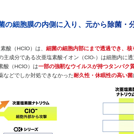
菌の細胞膜の内側に入り、元から除菌・
素酸（HClO）は、
細菌の細胞内部にまで透過でき、核
の主成分である次亜塩素酸イオン（ClO-）は細胞内に
酸（HClO）は
一部の強靭なウイルスが持つタンパク
薬などでしか対処できなかった
耐久性・休眠性の高い菌