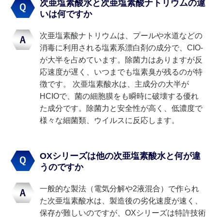
次亜塩素酸水と次亜塩素酸ナトリウムの違
いは何ですか
次亜塩素酸ナトリウムは、プールや水道などの
消毒に利用される塩素系漂白剤の成分で、CIO-
が大半を占めています。除菌力はありますが反
応速度が遅く、いつまでも塩素臭が残るのが特
徴です。 次亜塩素酸水は、主成分の大半が
HCIOで、菌の細胞膜をも瞬時に破壊する優れ
た成分です。除菌力と安全性が高く、低濃度で
様々な細菌類、ウイルスに反応します。
OXシリーズは他の次亜塩素酸水と何が違
うのですか
一般的な製法（電気分解や2液混合）で作られ
た次亜塩素酸水は、製造後の劣化速度が速く、
保存が難しいのですが、OXシリーズは特許技術