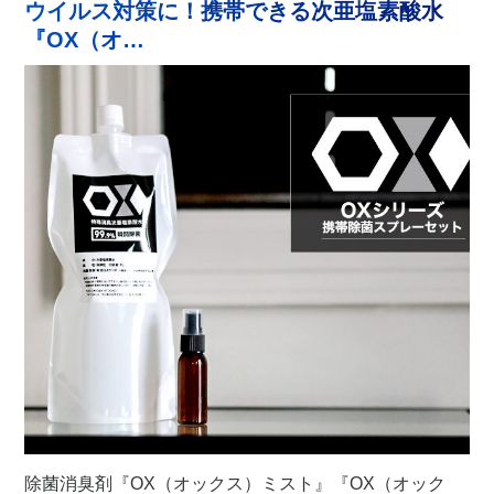
ウイルス対策に！携帯できる次亜塩素酸水
『OX（オ…
除菌消臭剤『OX（オックス）ミスト』『OX（オック