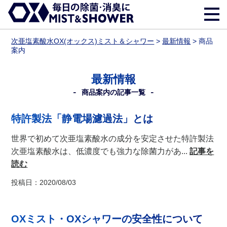
次亜塩素酸水OX(オックス)ミスト＆シャワー
>
最新情報
>
商品
案内
最新情報
商品案内の記事一覧
特許製法「静電場濾過法」とは
世界で初めて次亜塩素酸水の成分を安定させた特許製法
次亜塩素酸水は、低濃度でも強力な除菌力があ...
記事を
読む
投稿日：2020/08/03
OXミスト・OXシャワーの安全性について